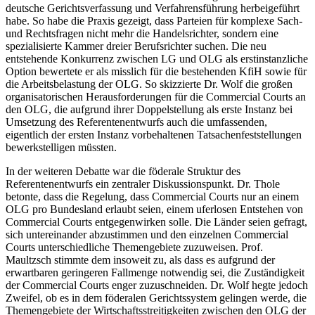
deutsche Gerichtsverfassung und Verfahrensführung herbeigeführt
habe. So habe die Praxis gezeigt, dass Parteien für komplexe Sach-
und Rechtsfragen nicht mehr die Handelsrichter, sondern eine
spezialisierte Kammer dreier Berufsrichter suchen. Die neu
entstehende Konkurrenz zwischen LG und OLG als erstinstanzliche
Option bewertete er als misslich für die bestehenden KfiH sowie für
die Arbeitsbelastung der OLG. So skizzierte Dr. Wolf die großen
organisatorischen Herausforderungen für die Commercial Courts an
den OLG, die aufgrund ihrer Doppelstellung als erste Instanz bei
Umsetzung des Referentenentwurfs auch die umfassenden,
eigentlich der ersten Instanz vorbehaltenen Tatsachenfeststellungen
bewerkstelligen müssten.
In der weiteren Debatte war die föderale Struktur des
Referentenentwurfs ein zentraler Diskussionspunkt. Dr. Thole
betonte, dass die Regelung, dass Commercial Courts nur an einem
OLG pro Bundesland erlaubt seien, einem uferlosen Entstehen von
Commercial Courts entgegenwirken solle. Die Länder seien gefragt,
sich untereinander abzustimmen und den einzelnen Commercial
Courts unterschiedliche Themengebiete zuzuweisen. Prof.
Maultzsch stimmte dem insoweit zu, als dass es aufgrund der
erwartbaren geringeren Fallmenge notwendig sei, die Zuständigkeit
der Commercial Courts enger zuzuschneiden. Dr. Wolf hegte jedoch
Zweifel, ob es in dem föderalen Gerichtssystem gelingen werde, die
Themengebiete der Wirtschaftsstreitigkeiten zwischen den OLG der