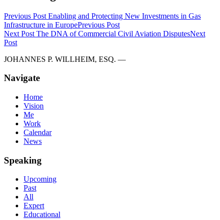
Previous Post
Enabling and Protecting New Investments in Gas
Infrastructure in Europe
Previous Post
Next Post
The DNA of Commercial Civil Aviation Disputes
Next
Post
JOHANNES P. WILLHEIM, ESQ. —
Navigate
Home
Vision
Me
Work
Calendar
News
Speaking
Upcoming
Past
All
Expert
Educational