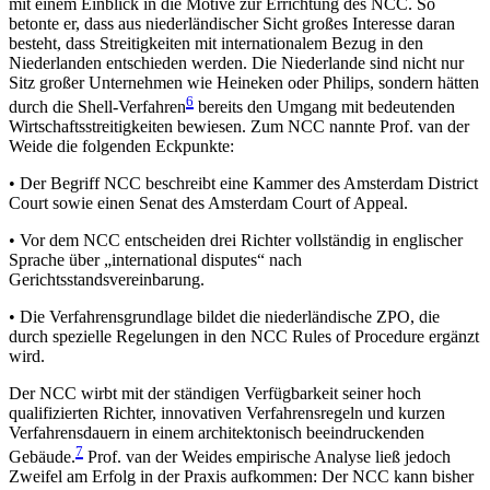
mit einem Einblick in die Motive zur Errichtung des NCC. So
betonte er, dass aus niederländischer Sicht großes Interesse daran
besteht, dass Streitigkeiten mit internationalem Bezug in den
Niederlanden entschieden werden. Die Niederlande sind nicht nur
Sitz großer Unternehmen wie Heineken oder Philips, sondern hätten
6
durch die Shell-Verfahren
bereits den Umgang mit bedeutenden
Wirtschaftsstreitigkeiten bewiesen. Zum NCC nannte Prof. van der
Weide die folgenden Eckpunkte:
• Der Begriff NCC beschreibt eine Kammer des Amsterdam District
Court sowie einen Senat des Amsterdam Court of Appeal.
• Vor dem NCC entscheiden drei Richter vollständig in englischer
Sprache über „international disputes“ nach
Gerichtsstandsvereinbarung.
• Die Verfahrensgrundlage bildet die niederländische ZPO, die
durch spezielle Regelungen in den NCC Rules of Procedure ergänzt
wird.
Der NCC wirbt mit der ständigen Verfügbarkeit seiner hoch
qualifizierten Richter, innovativen Verfahrensregeln und kurzen
Verfahrensdauern in einem architektonisch beeindruckenden
7
Gebäude.
Prof. van der Weides empirische Analyse ließ jedoch
Zweifel am Erfolg in der Praxis aufkommen: Der NCC kann bisher