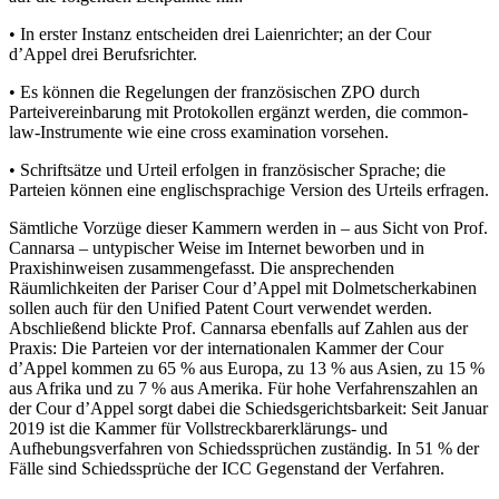
• In erster Instanz entscheiden drei Laienrichter; an der Cour
d’Appel drei Berufsrichter.
• Es können die Regelungen der französischen ZPO durch
Parteivereinbarung mit Protokollen ergänzt werden, die common-
law-Instrumente wie eine cross examination vorsehen.
• Schriftsätze und Urteil erfolgen in französischer Sprache; die
Parteien können eine englischsprachige Version des Urteils erfragen.
Sämtliche Vorzüge dieser Kammern werden in – aus Sicht von Prof.
Cannarsa – untypischer Weise im Internet beworben und in
Praxishinweisen zusammengefasst. Die ansprechenden
Räumlichkeiten der Pariser Cour d’Appel mit Dolmetscherkabinen
sollen auch für den Unified Patent Court verwendet werden.
Abschließend blickte Prof. Cannarsa ebenfalls auf Zahlen aus der
Praxis: Die Parteien vor der internationalen Kammer der Cour
d’Appel kommen zu 65 % aus Europa, zu 13 % aus Asien, zu 15 %
aus Afrika und zu 7 % aus Amerika. Für hohe Verfahrenszahlen an
der Cour d’Appel sorgt dabei die Schiedsgerichtsbarkeit: Seit Januar
2019 ist die Kammer für Vollstreckbarerklärungs- und
Aufhebungsverfahren von Schiedssprüchen zuständig. In 51 % der
Fälle sind Schiedssprüche der ICC Gegenstand der Verfahren.