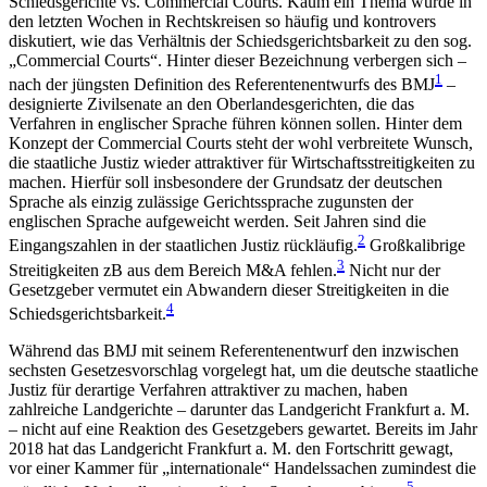
Schiedsgerichte vs. Commercial Courts. Kaum ein Thema wurde in
den letzten Wochen in Rechtskreisen so häufig und kontrovers
diskutiert, wie das Verhältnis der Schiedsgerichtsbarkeit zu den sog.
„Commercial Courts“. Hinter dieser Bezeichnung verbergen sich –
1
nach der jüngsten Definition des Referentenentwurfs des BMJ
–
designierte Zivilsenate an den Oberlandesgerichten, die das
Verfahren in englischer Sprache führen können sollen. Hinter dem
Konzept der Commercial Courts steht der wohl verbreitete Wunsch,
die staatliche Justiz wieder attraktiver für Wirtschaftsstreitigkeiten zu
machen. Hierfür soll insbesondere der Grundsatz der deutschen
Sprache als einzig zulässige Gerichtssprache zugunsten der
englischen Sprache aufgeweicht werden. Seit Jahren sind die
2
Eingangszahlen in der staatlichen Justiz rückläufig.
Großkalibrige
3
Streitigkeiten zB aus dem Bereich M&A fehlen.
Nicht nur der
Gesetzgeber vermutet ein Abwandern dieser Streitigkeiten in die
4
Schiedsgerichtsbarkeit.
Während das BMJ mit seinem Referentenentwurf den inzwischen
sechsten Gesetzesvorschlag vorgelegt hat, um die deutsche staatliche
Justiz für derartige Verfahren attraktiver zu machen, haben
zahlreiche Landgerichte – darunter das Landgericht Frankfurt a. M.
– nicht auf eine Reaktion des Gesetzgebers gewartet. Bereits im Jahr
2018 hat das Landgericht Frankfurt a. M. den Fortschritt gewagt,
vor einer Kammer für „internationale“ Handelssachen zumindest die
5