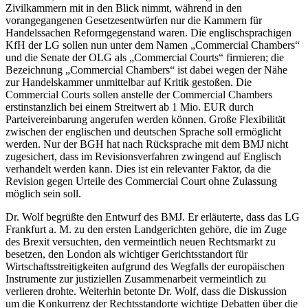
Zivilkammern mit in den Blick nimmt, während in den
vorangegangenen Gesetzesentwürfen nur die Kammern für
Handelssachen Reformgegenstand waren. Die englischsprachigen
KfH der LG sollen nun unter dem Namen „Commercial Chambers“
und die Senate der OLG als „Commercial Courts“ firmieren; die
Bezeichnung „Commercial Chambers“ ist dabei wegen der Nähe
zur Handelskammer unmittelbar auf Kritik gestoßen. Die
Commercial Courts sollen anstelle der Commercial Chambers
erstinstanzlich bei einem Streitwert ab 1 Mio. EUR durch
Parteivereinbarung angerufen werden können. Große Flexibilität
zwischen der englischen und deutschen Sprache soll ermöglicht
werden. Nur der BGH hat nach Rücksprache mit dem BMJ nicht
zugesichert, dass im Revisionsverfahren zwingend auf Englisch
verhandelt werden kann. Dies ist ein relevanter Faktor, da die
Revision gegen Urteile des Commercial Court ohne Zulassung
möglich sein soll.
Dr. Wolf begrüßte den Entwurf des BMJ. Er erläuterte, dass das LG
Frankfurt a. M. zu den ersten Landgerichten gehöre, die im Zuge
des Brexit versuchten, den vermeintlich neuen Rechtsmarkt zu
besetzen, den London als wichtiger Gerichtsstandort für
Wirtschaftsstreitigkeiten aufgrund des Wegfalls der europäischen
Instrumente zur justiziellen Zusammenarbeit vermeintlich zu
verlieren drohte. Weiterhin betonte Dr. Wolf, dass die Diskussion
um die Konkurrenz der Rechtsstandorte wichtige Debatten über die