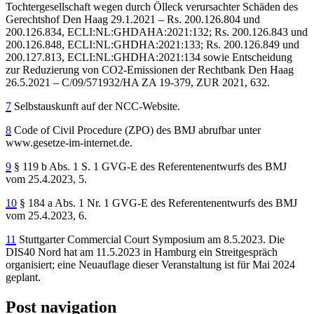
Tochtergesellschaft wegen durch Ölleck verursachter Schäden des
Gerechtshof Den Haag 29.1.2021 – Rs. 200.126.804 und
200.126.834, ECLI:NL:GHDAHA:2021:132; Rs. 200.126.843 und
200.126.848, ECLI:NL:GHDHA:2021:133; Rs. 200.126.849 und
200.127.813, ECLI:NL:GHDHA:2021:134 sowie Entscheidung
zur Reduzierung von CO2-Emissionen der Rechtbank Den Haag
26.5.2021 – C/09/571932/HA ZA 19-379, ZUR 2021, 632.
7
Selbstauskunft auf der NCC-Website.
8
Code of Civil Procedure (ZPO) des BMJ abrufbar unter
www.gesetze-im-internet.de.
9
§ 119 b Abs. 1 S. 1 GVG-E des Referentenentwurfs des BMJ
vom 25.4.2023, 5.
10
§ 184 a Abs. 1 Nr. 1 GVG-E des Referentenentwurfs des BMJ
vom 25.4.2023, 6.
11
Stuttgarter Commercial Court Symposium am 8.5.2023. Die
DIS40 Nord hat am 11.5.2023 in Hamburg ein Streitgespräch
organisiert; eine Neuauflage dieser Veranstaltung ist für Mai 2024
geplant.
Post navigation