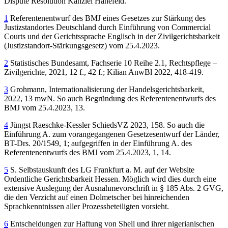
Dispute Resolution Kanzlei Hanefeld.
1
Referentenentwurf des BMJ eines Gesetzes zur Stärkung des
Justizstandortes Deutschland durch Einführung von Commercial
Courts und der Gerichtssprache Englisch in der Zivilgerichtsbarkeit
(Justizstandort-Stärkungsgesetz) vom 25.4.2023.
2
Statistisches Bundesamt, Fachserie 10 Reihe 2.1, Rechtspflege –
Zivilgerichte, 2021, 12 f., 42 f.; Kilian AnwBl 2022, 418-419.
3
Grohmann, Internationalisierung der Handelsgerichtsbarkeit,
2022, 13 mwN. So auch Begründung des Referentenentwurfs des
BMJ vom 25.4.2023, 13.
4
Jüngst Raeschke-Kessler SchiedsVZ 2023, 158. So auch die
Einführung A. zum vorangegangenen Gesetzesentwurf der Länder,
BT-Drs. 20/1549, 1; aufgegriffen in der Einführung A. des
Referentenentwurfs des BMJ vom 25.4.2023, 1, 14.
5
S. Selbstauskunft des LG Frankfurt a. M. auf der Website
Ordentliche Gerichtsbarkeit Hessen. Möglich wird dies durch eine
extensive Auslegung der Ausnahmevorschrift in § 185 Abs. 2 GVG,
die den Verzicht auf einen Dolmetscher bei hinreichenden
Sprachkenntnissen aller Prozessbeteiligten vorsieht.
6
Entscheidungen zur Haftung von Shell und ihrer nigerianischen