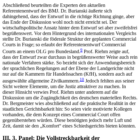
Abschließend beurteilten die Experten den aktuellen
Referentenentwurf des BMJ. Dr. Burianski äußerte sich
dahingehend, dass der Entwurf in die richtige Richtung ginge, aber
das Ende der Diskussion wohl noch nicht erreicht sei. Der
wirtschaftspolitische Ansatz hinter dem Entwurf sei aber zweifelsfrei
begrüßenswert. Vor dem Hintergrund des internationalen Vergleichs
stellte Dr. Burianski die föderale Struktur der geplanten Commercial
Courts in Frage; so erlaubt der Referentenentwurf Commercial
9
Courts an einem OLG pro Bundesland.
Prof. Riehm zeigte auf,
dass der Entwurf zwar durchaus in begrüßenswerter Weise auch rein
nationale Verfahren stärke. So bezieht sich der Anwendungsbereich
der sprachlichen Regelungen auf der Ebene der Landgerichte nicht
nur auf die Kammern für Handelssachen (KfH), sondern auch auf
10
ausgewählte allgemeine Zivilkammern.
Jedoch fehlten aus seiner
Sicht weitere Elemente, um die Justiz attraktiver zu machen. In
dieser Hinsicht verwies Prof. Riehm unter anderem auf die
Diskussion um die Zugänglichkeit des deutschen materiellen Rechts.
Dr. Bergmeister wies abschließend auf die praktische Realität in der
staatlichen Gerichtsbarkeit hin: So seien viele motivierte Kollegen
vorhanden, die dem Konzept eines Commercial Court offen
gegenüberstehen würden. Diese benötigten jedoch mehr Luft und
Zeit, damit sie den „Komfort“ eines Schiedsgerichts bieten könnten.
III. 3. Panel: Die Vollstreckbarkeit der