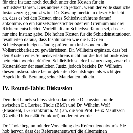
für eine Instanz noch deutlich unter den Kosten für ein
Schiedsverfahren. Dies ändere sich jedoch, wenn der volle staatliche
Instanzenzug genutzt wird. Dr. Sawang merkte in dieser Hinsicht
an, dass es bei den Kosten eines Schiedsverfahrens darauf
ankomme, ob ein Einzelschiedsrichter oder ein Gremium aus drei
Richtern entscheidet. Vorteilhaft am Schiedsverfahren sei, dass es
nur eine Instanz gebe. Die hohen Kosten für die Schiedsinstitutionen
resultierten daraus, dass Institutionen wie die ICC den
Schiedsspruch eigenständig prüfen, um insbesondere die
Vollstreckbarkeit zu gewährleisten. Dr. Willheim ergänzte, dass bei
den Kosten eines Schiedsverfahrens nicht nur die Institutionskosten
betrachtet werden dürften. Schließlich sei der Instanzenzug zwar ein
Kostenfaktor der staatlichen Justiz, jedoch beziehe Dr. Willheim
diesen insbesondere bei ungeklärten Rechtsfragen als wichtigen
Aspekt in die Beratung seiner Mandanten mit ein.
IV. Round-Table: Diskussion
Den drei Panels schloss sich sodann eine Diskussionsrunde
zwischen Dr. Larissa Thole (BMJ) und Dr. Wilhelm Wolf
(Präsident, LG Frankfurt a. M.) an, die von Prof. Felix Maultzsch
(Goethe Universität Frankfurt) moderiert wurde.
Dr. Thole begann mit der Vorstellung des Referentenentwurfs. Sie
hob hervor, dass der Referentenentwurf die allgemeinen